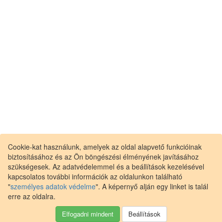
Cookie-kat használunk, amelyek az oldal alapvető funkcióinak
biztosításához és az Ön böngészési élményének javításához
szükségesek. Az adatvédelemmel és a beállítások kezelésével
kapcsolatos további információk az oldalunkon található
"
személyes adatok védelme
". A képernyő alján egy linket is talál
erre az oldalra.
üzleti feltételek
személyes adatok védelme
Elfogadni mindent
Beállítások
kapcsolat