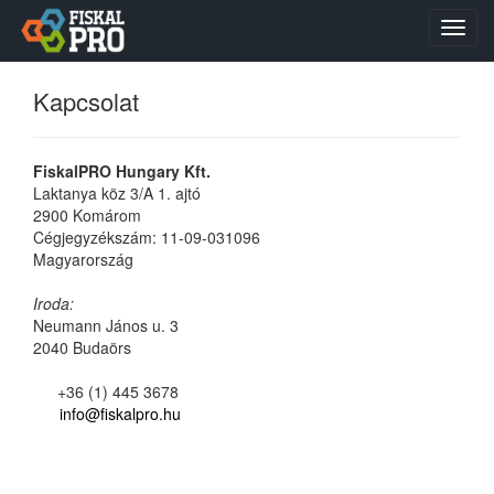
Toggl
navig
Kapcsolat
FiskalPRO Hungary Kft.
Laktanya köz 3/A 1. ajtó
2900 Komárom
Cégjegyzékszám: 11-09-031096
Magyarország
Iroda:
Neumann János u. 3
2040 Budaörs
+36 (1) 445 3678
info@fiskalpro.hu