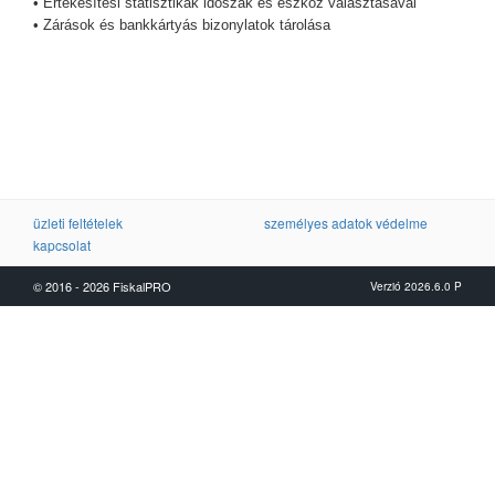
• Értékesítési statisztikák időszak és eszköz választásával
• Zárások és bankkártyás bizonylatok tárolása
üzleti feltételek
személyes adatok védelme
kapcsolat
© 2016 - 2026 FiskalPRO
Verzió 2026.6.0 P