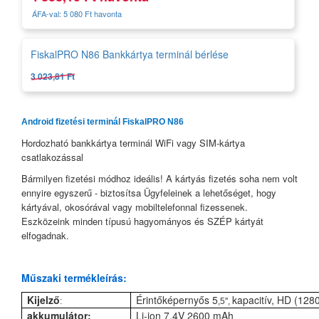
ÁFA-val: 5 080 Ft havonta
FiskalPRO N86 Bankkártya terminál bérlése
3 023,81 Ft
Android fizetési terminál FiskalPRO N86
Hordozható bankkártya terminál WiFi vagy SIM-kártya
csatlakozással
Bármilyen fizetési módhoz ideális! A kártyás fizetés soha nem volt
ennyire egyszerű - biztosítsa Ügyfeleinek a lehetőséget, hogy
kártyával, okosórával vagy mobiltelefonnal fizessenek.
Eszközeink minden típusú hagyományos és SZÉP kártyát
elfogadnak.
Műszaki termékleírás:
Kijelző
Érintőképernyős 5
kapacitív, HD (128
:
,5'',
akkumulátor:
Li-ion 7,4V 2600 mAh