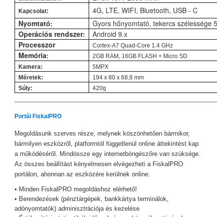
4G, LTE, WIFI, Bluetooth, USB - C
Kapcsolat:
Nyomtató
Gyors hőnyomtató, tekercs szélessége
:
Operációs rendszer
Android 9.x
:
Processzor
Cortex-A7 Quad-Core 1.4 GHz
Memória
:
2GB RAM, 16GB FLASH + Micro SD
Kamera:
5MPX
Méretek:
194 x 80 x 68,8 mm
Súly:
420g
___________________________________________________________
Portál FiskalPRO
Megoldásunk szerves része, melynek köszönhetően bármikor,
bármilyen eszközről, platformtól függetlenül online áttekintést kap
a működéséről. Mindössze egy internetböngészőre van szüksége.
Az összes beállítást kényelmesen elvégezheti a FiskalPRO
portálon, ahonnan az eszközére kerülnek online.
• Minden FiskalPRO megoldáshoz elérhető!
• Berendezések (pénztárgépek, bankkártya terminálok,
adónyomtatók) adminisztrációja és kezelése